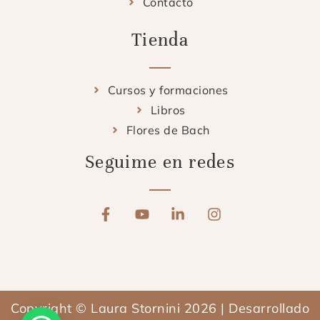
Contacto
Tienda
Cursos y formaciones
Libros
Flores de Bach
Seguime en redes
F
Y
L
I
a
o
i
n
c
u
n
s
e
t
k
t
b
u
e
a
o
b
d
g
o
e
i
r
Copyright © Laura Stornini 2026 | Desarrollado
k
n
a