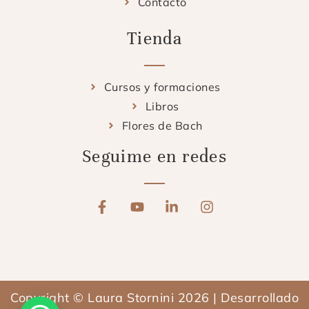
Contacto
Tienda
Cursos y formaciones
Libros
Flores de Bach
Seguime en redes
F
Y
L
I
a
o
i
n
c
u
n
s
e
t
k
t
b
u
e
a
o
b
d
g
o
e
i
r
Copyright © Laura Stornini 2026 | Desarrollado
k
n
a