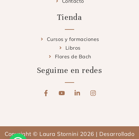
Contacto
Tienda
Cursos y formaciones
Libros
Flores de Bach
Seguime en redes
F
Y
L
I
a
o
i
n
c
u
n
s
e
t
k
t
b
u
e
a
o
b
d
g
o
e
i
r
Copyright © Laura Stornini 2026 | Desarrollado
k
n
a