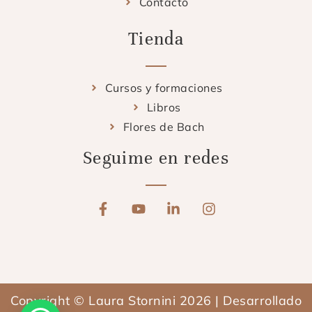
Contacto
Tienda
Cursos y formaciones
Libros
Flores de Bach
Seguime en redes
F
Y
L
I
a
o
i
n
c
u
n
s
e
t
k
t
b
u
e
a
o
b
d
g
o
e
i
r
Copyright © Laura Stornini 2026 | Desarrollado
k
n
a