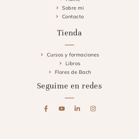
Sobre mi
Contacto
Tienda
Cursos y formaciones
Libros
Flores de Bach
Seguime en redes
F
Y
L
I
a
o
i
n
c
u
n
s
e
t
k
t
b
u
e
a
o
b
d
g