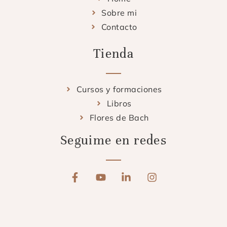
Sobre mi
Contacto
Tienda
Cursos y formaciones
Libros
Flores de Bach
Seguime en redes
F
Y
L
I
a
o
i
n
c
u
n
s
e
t
k
t
b
u
e
a
o
b
d
g