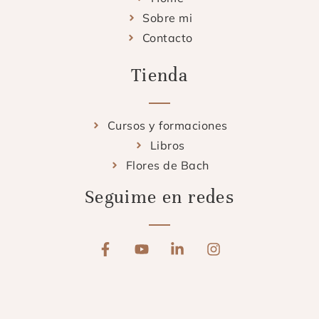
Sobre mi
Contacto
Tienda
Cursos y formaciones
Libros
Flores de Bach
Seguime en redes
F
Y
L
I
a
o
i
n
c
u
n
s
e
t
k
t
b
u
e
a
o
b
d
g