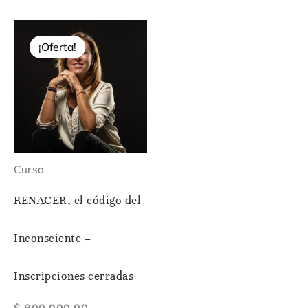
El
El
precio
precio
¡Oferta!
original
actual
era:
es:
$ 800.000,00.
$ 400.000,00.
Curso
RENACER, el código del
Inconsciente –
Inscripciones cerradas
$
800.000,00