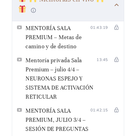
El precio corresponde a un mes del curso
Importante:
Los precios están en pesos
argentinos, si sos del exterior podés pagar en
MENTORÍA SALA
01:43:19
dólares o transferencia bancaria. ¡Sin
PREMIUM – Metas de
preocupaciones! Si te queda alguna duda, nos
camino y de destino
enviás mensaje por whastapp
Mentoría privada Sala
13:45
Premium – julio 4/4 –
NEURONAS ESPEJO Y
SISTEMA DE ACTIVACIÓN
RETICULAR
MENTORÍA SALA
01:42:15
PREMIUM, JULIO 3/4 –
SESIÓN DE PREGUNTAS