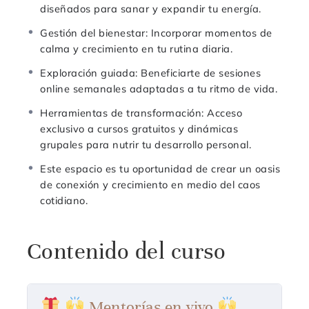
Una comunidad exclusiva que te impulsa a
diseñados para sanar y expandir tu energía.
crecer y te apoya en cada etapa de tu camino.
Gestión del bienestar: Incorporar momentos de
Te unís cuando querés y salís cuando querés.
calma y crecimiento en tu rutina diaria.
Valor mensual $40.000
Exploración guiada: Beneficiarte de sesiones
online semanales adaptadas a tu ritmo de vida.
Cursos gratuitos, descuentos exclusivos en
cursos, acceso a e-book gratuitos, diferentes retos
Herramientas de transformación: Acceso
gratuitos, acceso a sección de preguntas y
exclusivo a cursos gratuitos y dinámicas
respuestas, de reflexiones y mucho más.
grupales para nutrir tu desarrollo personal.
Este espacio es tu oportunidad de crear un oasis
Una vez adquirida tu mentoría, gestionamos
de conexión y crecimiento en medio del caos
las sesiones directamente por WhatsApp, para
cotidiano.
que tu experiencia sea ágil y personalizada.
Es tu momento de invertir en vos, en tu
Contenido del curso
bienestar y en tu futuro.
Unite a la Mentoría Sala
Premium
y crea la vida
que mereces, un paso a la vez.
Mentorías en vivo