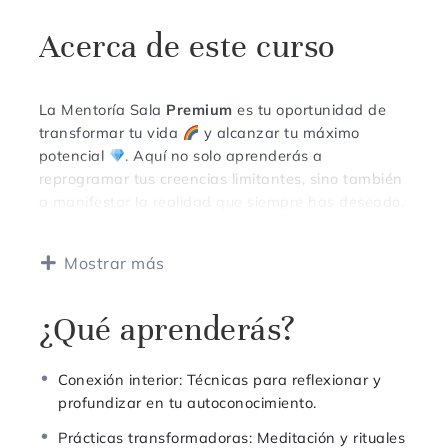
Acerca de este curso
La Mentoría Sala
Premium
es tu oportunidad de
transformar tu vida
y alcanzar tu máximo
potencial
. Aquí no solo aprenderás a
reprogramar tus creencias limitantes, sino también
a manifestar la realidad que siempre has deseado.
¿
Qué incluye tu mentoría
?
Mostrar más
4 mentorías grupales por mes, para guiarte en
¿Qué aprenderás?
cada paso de tu transformación.
Acceso a todas las grabaciones, para que
puedas repasarlas cuando lo necesites.
Conexión interior: Técnicas para reflexionar y
Más de 40 encuentros al año, diseñados para
profundizar en tu autoconocimiento.
brindarte herramientas prácticas y desbloquear tu
potencial.
Prácticas transformadoras: Meditación y rituales