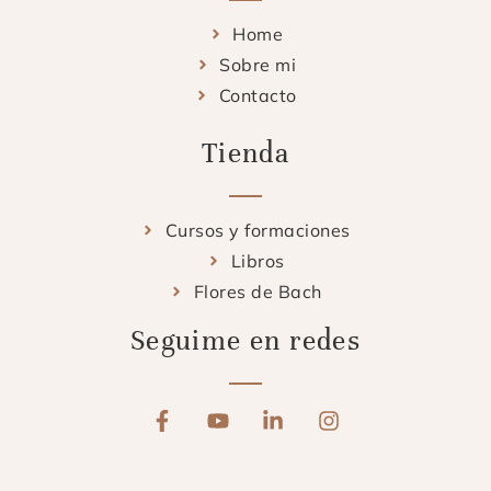
Home
Sobre mi
Contacto
Tienda
Cursos y formaciones
Libros
Flores de Bach
Seguime en redes
F
Y
L
I
a
o
i
n
c
u
n
s
e
t
k
t