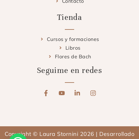
Contacto
Tienda
Cursos y formaciones
Libros
Flores de Bach
Seguime en redes
F
Y
L
I
a
o
i
n
c
u
n
s
e
t
k
t
b
u
e
a
o
b
d
g
o
e
i
r
Copyright © Laura Stornini 2026 | Desarrollado
k
n
a