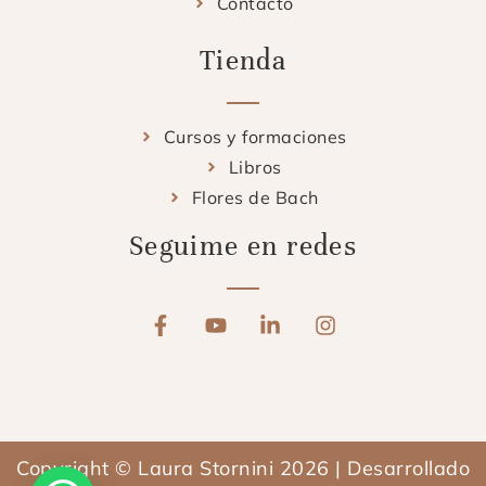
Contacto
Tienda
Cursos y formaciones
Libros
Flores de Bach
Seguime en redes
F
Y
L
I
a
o
i
n
c
u
n
s
e
t
k
t
b
u
e
a
o
b
d
g
o
e
i
r
Copyright © Laura Stornini 2026 | Desarrollado
k
n
a