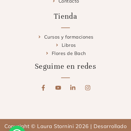
Contacto
Tienda
Cursos y formaciones
Libros
Flores de Bach
Seguime en redes
F
Y
L
I
a
o
i
n
c
u
n
s
e
t
k
t
b
u
e
a
o
b
d
g
o
e
i
r
Copyright © Laura Stornini 2026 | Desarrollado
k
n
a