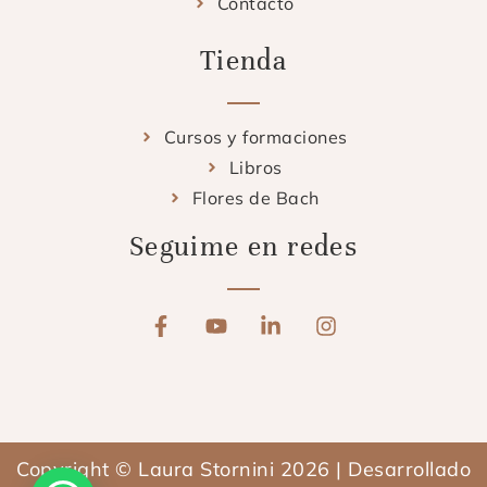
Contacto
Tienda
Cursos y formaciones
Libros
Flores de Bach
Seguime en redes
F
Y
L
I
a
o
i
n
c
u
n
s
e
t
k
t
b
u
e
a
o
b
d
g
o
e
i
r
Copyright © Laura Stornini 2026 | Desarrollado
k
n
a