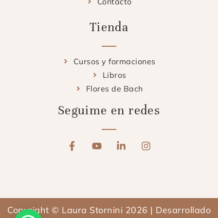
Contacto
Tienda
Cursos y formaciones
Libros
Flores de Bach
Seguime en redes
F
Y
L
I
a
o
i
n
c
u
n
s
e
t
k
t
b
u
e
a
o
b
d
g
o
e
i
r
Copyright © Laura Stornini 2026 | Desarrollado
k
n
a