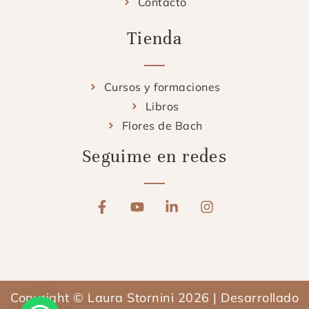
Contacto
Tienda
Cursos y formaciones
Libros
Flores de Bach
Seguime en redes
F
Y
L
I
a
o
i
n
c
u
n
s
e
t
k
t
b
u
e
a
o
b
d
g
o
e
i
r
Copyright © Laura Stornini 2026 | Desarrollado
k
n
a