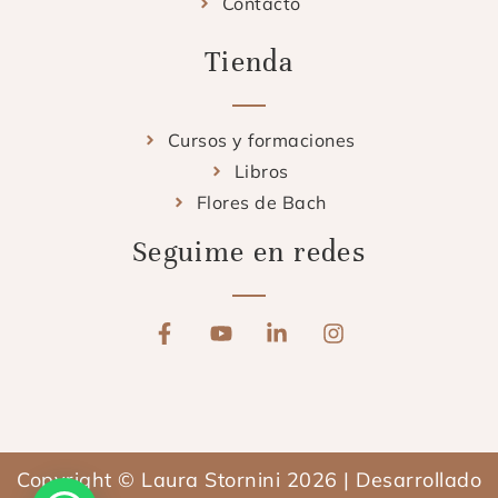
Contacto
Tienda
Cursos y formaciones
Libros
Flores de Bach
Seguime en redes
F
Y
L
I
a
o
i
n
c
u
n
s
e
t
k
t
b
u
e
a
o
b
d
g
o
e
i
r
Copyright © Laura Stornini 2026 | Desarrollado
k
n
a