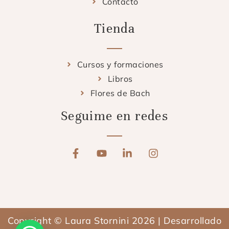
Contacto
Tienda
Cursos y formaciones
Libros
Flores de Bach
Seguime en redes
F
Y
L
I
a
o
i
n
c
u
n
s
e
t
k
t
b
u
e
a
o
b
d
g
o
e
i
r
Copyright © Laura Stornini 2026 | Desarrollado
k
n
a