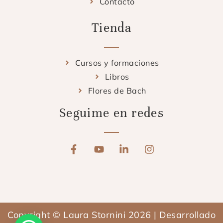
Contacto
Tienda
Cursos y formaciones
Libros
Flores de Bach
Seguime en redes
F
Y
L
I
a
o
i
n
c
u
n
s
e
t
k
t
b
u
e
a
o
b
d
g
o
e
i
r
Copyright © Laura Stornini 2026 | Desarrollado
k
n
a