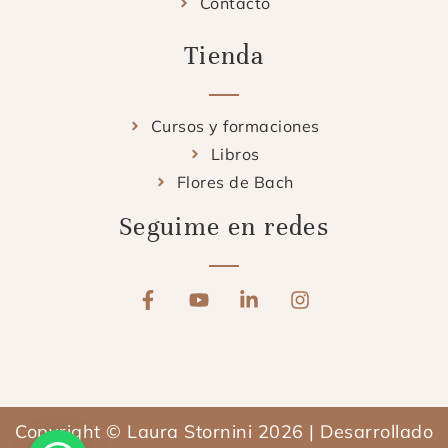
Contacto
Tienda
Cursos y formaciones
Libros
Flores de Bach
Seguime en redes
F
Y
L
I
a
o
i
n
c
u
n
s
e
t
k
t
b
u
e
a
o
b
d
g
o
e
i
r
Copyright © Laura Stornini 2026 | Desarrollado
k
n
a