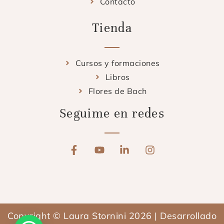
Contacto
Tienda
Cursos y formaciones
Libros
Flores de Bach
Seguime en redes
F
Y
L
I
a
o
i
n
c
u
n
s
e
t
k
t
b
u
e
a
o
b
d
g
o
e
i
r
Copyright © Laura Stornini 2026 | Desarrollado
k
n
a