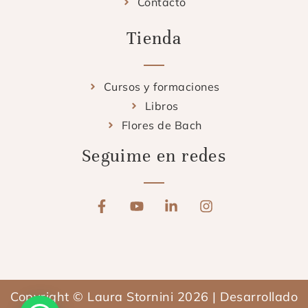
Contacto
Tienda
Cursos y formaciones
Libros
Flores de Bach
Seguime en redes
F
Y
L
I
a
o
i
n
c
u
n
s
e
t
k
t
b
u
e
a
o
b
d
g
o
e
i
r
Copyright © Laura Stornini 2026 | Desarrollado
k
n
a