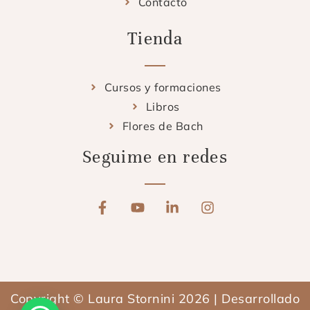
Contacto
Tienda
Cursos y formaciones
Libros
Flores de Bach
Seguime en redes
F
Y
L
I
a
o
i
n
c
u
n
s
e
t
k
t
b
u
e
a
o
b
d
g
o
e
i
r
Copyright © Laura Stornini 2026 | Desarrollado
k
n
a