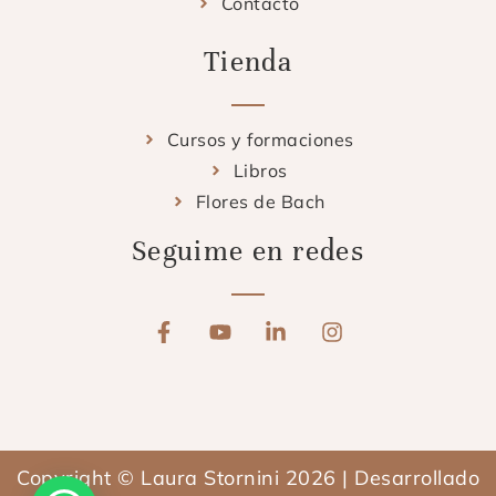
Contacto
Tienda
Cursos y formaciones
Libros
Flores de Bach
Seguime en redes
F
Y
L
I
a
o
i
n
c
u
n
s
e
t
k
t
b
u
e
a
o
b
d
g
o
e
i
r
Copyright © Laura Stornini 2026 | Desarrollado
k
n
a