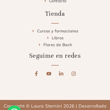
Contacto
Tienda
Cursos y formaciones
Libros
Flores de Bach
Seguime en redes
F
Y
L
I
a
o
i
n
c
u
n
s
e
t
k
t
b
u
e
a
o
b
d
g
o
e
i
r
Copyright © Laura Stornini 2026 | Desarrollado
k
n
a