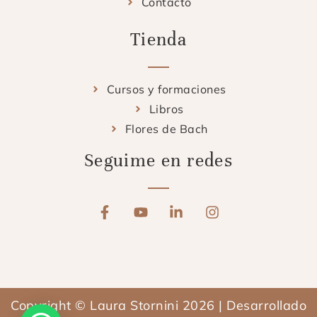
Contacto
Tienda
Cursos y formaciones
Libros
Flores de Bach
Seguime en redes
F
Y
L
I
a
o
i
n
c
u
n
s
e
t
k
t
b
u
e
a
o
b
d
g
o
e
i
r
Copyright © Laura Stornini 2026 | Desarrollado
k
n
a