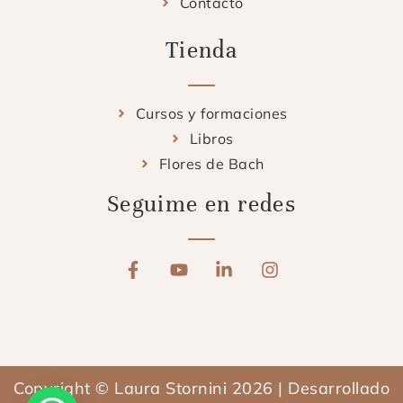
Contacto
Tienda
Cursos y formaciones
Libros
Flores de Bach
Seguime en redes
F
Y
L
I
a
o
i
n
c
u
n
s
e
t
k
t
b
u
e
a
o
b
d
g
o
e
i
r
Copyright © Laura Stornini 2026 | Desarrollado
k
n
a