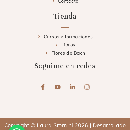
Contacto
Tienda
Cursos y formaciones
Libros
Flores de Bach
Seguime en redes
F
Y
L
I
a
o
i
n
c
u
n
s
e
t
k
t
b
u
e
a
o
b
d
g
o
e
i
r
Copyright © Laura Stornini 2026 | Desarrollado
k
n
a