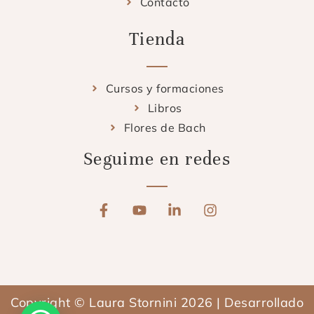
Contacto
Tienda
Cursos y formaciones
Libros
Flores de Bach
Seguime en redes
F
Y
L
I
a
o
i
n
c
u
n
s
e
t
k
t
b
u
e
a
o
b
d
g
o
e
i
r
Copyright © Laura Stornini 2026 | Desarrollado
k
n
a