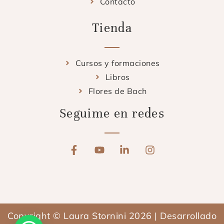
Contacto
Tienda
Cursos y formaciones
Libros
Flores de Bach
Seguime en redes
F
Y
L
I
a
o
i
n
c
u
n
s
e
t
k
t
b
u
e
a
o
b
d
g
o
e
i
r
Copyright © Laura Stornini 2026 | Desarrollado
k
n
a