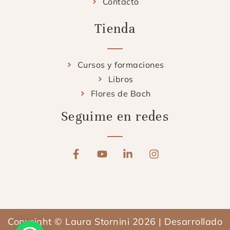
Contacto
Tienda
Cursos y formaciones
Libros
Flores de Bach
Seguime en redes
F
Y
L
I
a
o
i
n
c
u
n
s
e
t
k
t
b
u
e
a
o
b
d
g
o
e
i
r
Copyright © Laura Stornini 2026 | Desarrollado
k
n
a