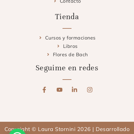
Contacto
Tienda
Cursos y formaciones
Libros
Flores de Bach
Seguime en redes
F
Y
L
I
a
o
i
n
c
u
n
s
e
t
k
t
b
u
e
a
o
b
d
g
o
e
i
r
Copyright © Laura Stornini 2026 | Desarrollado
k
n
a