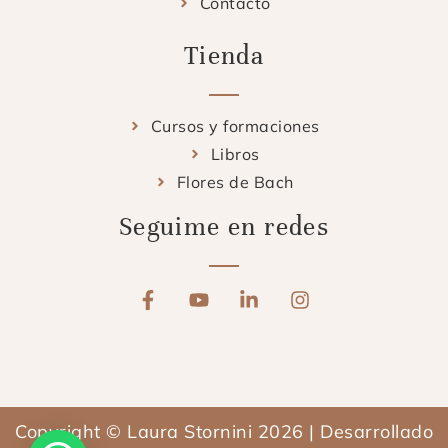
Contacto
Tienda
Cursos y formaciones
Libros
Flores de Bach
Seguime en redes
F
Y
L
I
a
o
i
n
c
u
n
s
e
t
k
t
b
u
e
a
o
b
d
g
o
e
i
r
Copyright © Laura Stornini 2026 | Desarrollado
k
n
a