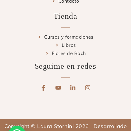
Contacto
Tienda
Cursos y formaciones
Libros
Flores de Bach
Seguime en redes
F
Y
L
I
a
o
i
n
c
u
n
s
e
t
k
t
b
u
e
a
o
b
d
g
o
e
i
r
Copyright © Laura Stornini 2026 | Desarrollado
k
n
a