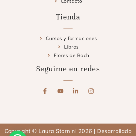
Contacto
Tienda
Cursos y formaciones
Libros
Flores de Bach
Seguime en redes
F
Y
L
I
a
o
i
n
c
u
n
s
e
t
k
t
b
u
e
a
o
b
d
g
o
e
i
r
Copyright © Laura Stornini 2026 | Desarrollado
k
n
a