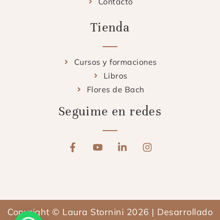
Contacto
Tienda
Cursos y formaciones
Libros
Flores de Bach
Seguime en redes
F
Y
L
I
a
o
i
n
c
u
n
s
e
t
k
t
b
u
e
a
o
b
d
g
o
e
i
r
Copyright © Laura Stornini 2026 | Desarrollado
k
n
a