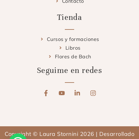
Contacto
Tienda
Cursos y formaciones
Libros
Flores de Bach
Seguime en redes
F
Y
L
I
a
o
i
n
c
u
n
s
e
t
k
t
b
u
e
a
o
b
d
g
o
e
i
r
Copyright © Laura Stornini 2026 | Desarrollado
k
n
a