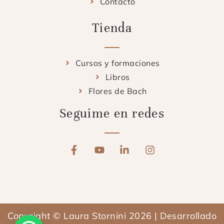
Contacto
Tienda
Cursos y formaciones
Libros
Flores de Bach
Seguime en redes
F
Y
L
I
a
o
i
n
c
u
n
s
e
t
k
t
b
u
e
a
o
b
d
g
o
e
i
r
Copyright © Laura Stornini 2026 | Desarrollado
k
n
a