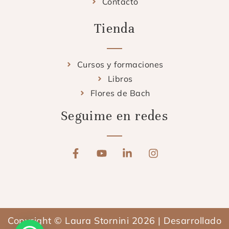
Contacto
Tienda
Cursos y formaciones
Libros
Flores de Bach
Seguime en redes
F
Y
L
I
a
o
i
n
c
u
n
s
e
t
k
t
b
u
e
a
o
b
d
g
o
e
i
r
Copyright © Laura Stornini 2026 | Desarrollado
k
n
a