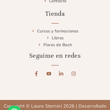
Contacto
Tienda
Cursos y formaciones
Libros
Flores de Bach
Seguime en redes
F
Y
L
I
a
o
i
n
c
u
n
s
e
t
k
t
b
u
e
a
o
b
d
g
o
e
i
r
Copyright © Laura Stornini 2026 | Desarrollado
k
n
a