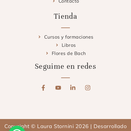
Contacto
Tienda
Cursos y formaciones
Libros
Flores de Bach
Seguime en redes
F
Y
L
I
a
o
i
n
c
u
n
s
e
t
k
t
b
u
e
a
o
b
d
g
o
e
i
r
Copyright © Laura Stornini 2026 | Desarrollado
k
n
a