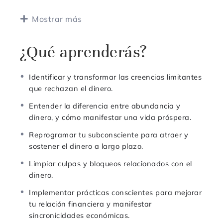
través de reprogramación, reflexiones y prácticas
Mostrar más
diarias, cambiarás tu perspectiva, mejorando tanto
tu conexión energética con el dinero como tus
posibilidades de generar riqueza.
¿Qué aprenderás?
Importante:
Los precios están en pesos
Identificar y transformar las creencias limitantes
argentinos, si sos del exterior podés pagar en
que rechazan el dinero.
dólares por PayPal o transferencia bancaria. ¡Sin
preocupaciones! Si te queda alguna duda, nos
Entender la diferencia entre abundancia y
enviás mensaje por whastapp
dinero, y cómo manifestar una vida próspera.
Reprogramar tu subconsciente para atraer y
sostener el dinero a largo plazo.
Limpiar culpas y bloqueos relacionados con el
dinero.
Implementar prácticas conscientes para mejorar
tu relación financiera y manifestar
sincronicidades económicas.