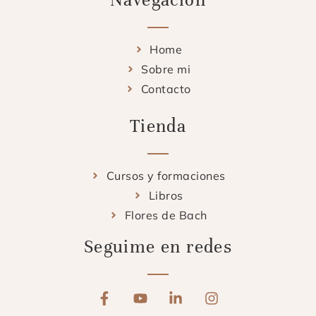
Home
Sobre mi
Contacto
Tienda
Cursos y formaciones
Libros
Flores de Bach
Seguime en redes
F
Y
L
I
a
o
i
n