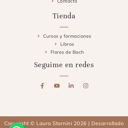
Contacto
Tienda
Cursos y formaciones
Libros
Flores de Bach
Seguime en redes
F
Y
L
I
a
o
i
n
c
u
n
s
e
t
k
t
b
u
e
a
o
b
d
g
o
e
i
r
Copyright © Laura Stornini 2026 | Desarrollado
k
n
a