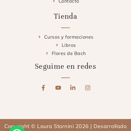
Contacto
Tienda
Cursos y formaciones
Libros
Flores de Bach
Seguime en redes
F
Y
L
I
a
o
i
n
c
u
n
s
e
t
k
t
b
u
e
a
o
b
d
g
o
e
i
r
Copyright © Laura Stornini 2026 | Desarrollado
k
n
a