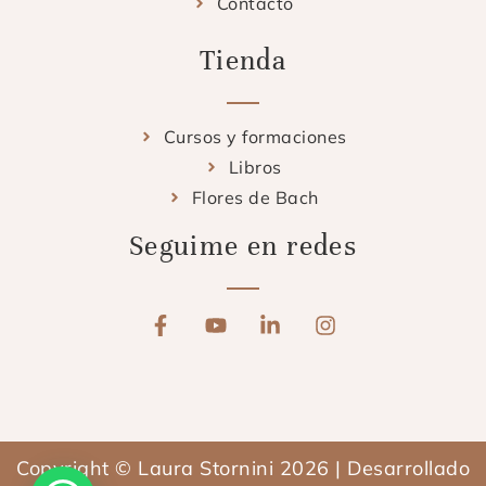
Contacto
Tienda
Cursos y formaciones
Libros
Flores de Bach
Seguime en redes
F
Y
L
I
a
o
i
n
c
u
n
s
e
t
k
t
b
u
e
a
o
b
d
g
o
e
i
r
Copyright © Laura Stornini 2026 | Desarrollado
k
n
a