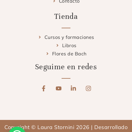
Contacto
Tienda
Cursos y formaciones
Libros
Flores de Bach
Seguime en redes
F
Y
L
I
a
o
i
n
c
u
n
s
e
t
k
t
b
u
e
a
o
b
d
g
o
e
i
r
Copyright © Laura Stornini 2026 | Desarrollado
k
n
a