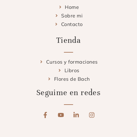
Home
Sobre mi
Contacto
Tienda
Cursos y formaciones
Libros
Flores de Bach
Seguime en redes
F
Y
L
I
a
o
i
n
c
u
n
s
e
t
k
t