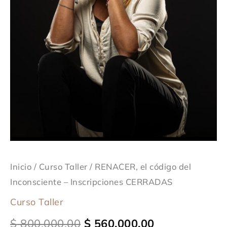
Inicio
/
Curso Taller
/ RENACER, el código del
Inconsciente – Inscripciones CERRADAS
Curso Taller
$
800.000,00
$
560.000,00