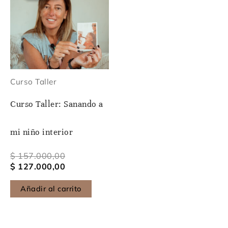
era:
es:
$ 157.000,00.
$ 127.000,00.
Curso Taller
Curso Taller: Sanando a
mi niño interior
$
157.000,00
$
127.000,00
Añadir al carrito