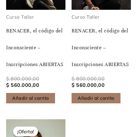
Curso Taller
Curso Taller
RENACER, el código del
RENACER, el código del
Inconsciente –
Inconsciente –
Inscripciones ABIERTAS
Inscripciones ABIERTAS
$
800.000,00
$
800.000,00
$
560.000,00
$
560.000,00
Añadir al carrito
Añadir al carrito
El
El
precio
precio
¡Oferta!
¡Oferta!
original
actual